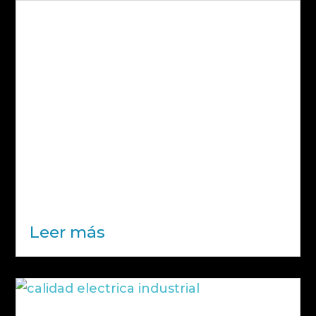
Sistemas hidrónicos: qué son y por qué
son clave en la eficiencia energética
de empresas
Los sistemas hidrónicos están
ganando cada vez más protagonismo
en el ámbito empresarial,
especialmente en entornos donde la
climatización y la gestión térmica
tienen un impacto directo en el
consumo energético. Aunque no es
un concepto nuevo, su importancia...
Leer más