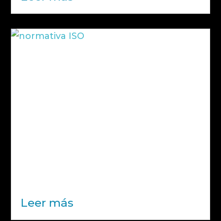
Normativa ISO: qué es y por qué es
clave para la gestión empresarial
La normativa ISO es uno de los pilares
fundamentales en la gestión
moderna de empresas. Aunque
muchas organizaciones la asocian
únicamente con certificaciones o
auditorías, su verdadero valor va
mucho más allá. Implementar
estándares ISO no consiste solo en...
Leer más