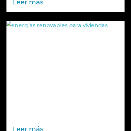
Leer más
Smart Charging: qué es y por qué es
clave para la recarga inteligente de
vehículos eléctricos en empresas
La electrificación del transporte ya no
es una tendencia futura, sino una
realidad en muchas empresas. Cada
vez más organizaciones incorporan
vehículos eléctricos en sus flotas o
instalan puntos de recarga en sus
instalaciones. Sin embargo, este
cambio trae consigo un...
Leer más