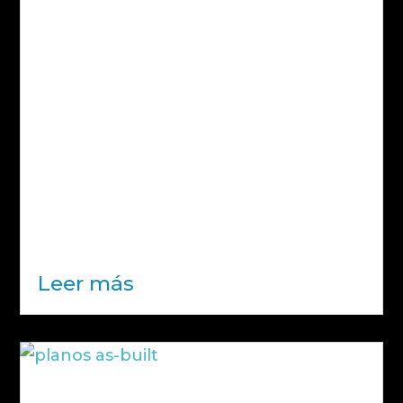
Calidad eléctrica industrial:
estabilidad energética como factor
crítico de competitividad
La calidad eléctrica industrial no es un
concepto teórico reservado a
ingenierías especializadas. Es una
variable operativa que afecta
directamente a la continuidad
productiva, al rendimiento de los
equipos y al coste energético real de
cualquier instalación...
Leer más
Planos As-Built: qué son, para qué