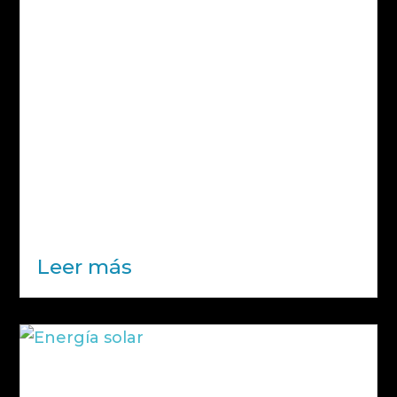
sirven y por qué son clave en cualquier
proyecto
Cuando un proyecto de construcción
o ingeniería llega a su fase final,
muchas empresas creen que el
trabajo está terminado. Sin embargo,
hay un elemento que suele marcar la
diferencia entre una ejecución
correcta y una gestión profesional a
largo plazo:...
Leer más
Energía solar: cómo saber si tu