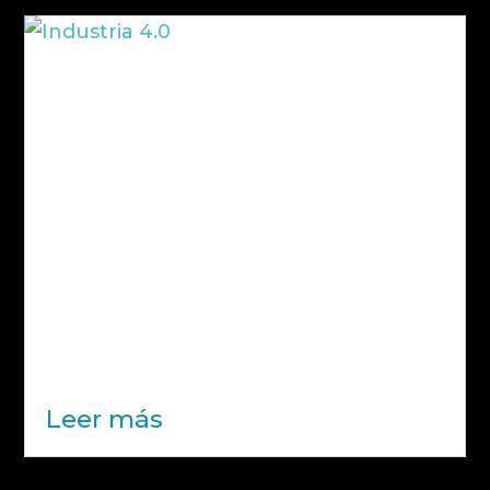
Industria 4.0: cómo la eficiencia
energética impulsa la transformación
de las empresas
La Industria 4.0 ha transformado la
forma en la que las empresas
producen, gestionan y optimizan sus
recursos. Aunque muchas veces se
asocia únicamente a la digitalización o
la automatización, hay un factor clave
que está ganando cada vez más
protagonismo:...
Leer más