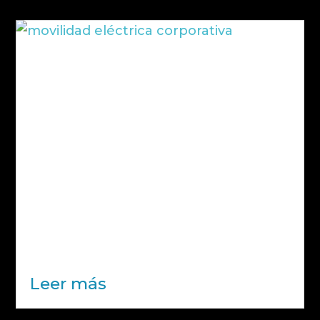
Movilidad eléctrica corporativa:
integración estratégica con la
arquitectura energética empresarial
La movilidad eléctrica corporativa ya
no es una tendencia incipiente ni una
decisión vinculada únicamente a la
sostenibilidad. Se ha convertido en un
elemento estructural dentro de la
estrategia energética de muchas
empresas. Electrificar una flota no
consiste...
Leer más