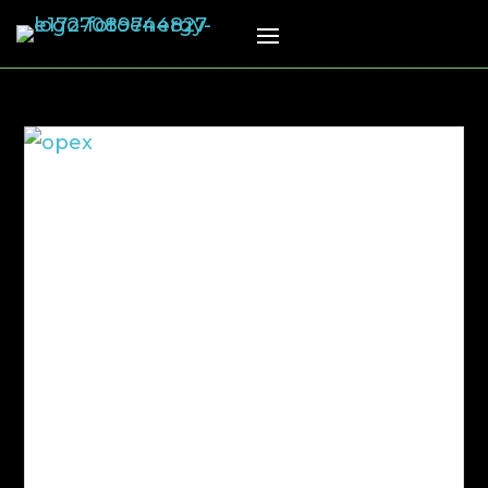
Opex: qué es y por qué es importante
en el autoconsumo energético
Cuando una empresa analiza una
inversión energética, no solo debería
fijarse en el coste inicial. De hecho,
uno de los errores más habituales es
centrarse únicamente en la inversión
(Capex) y no en lo que ocurre
después. Aquí es donde entra en
juego el concepto...