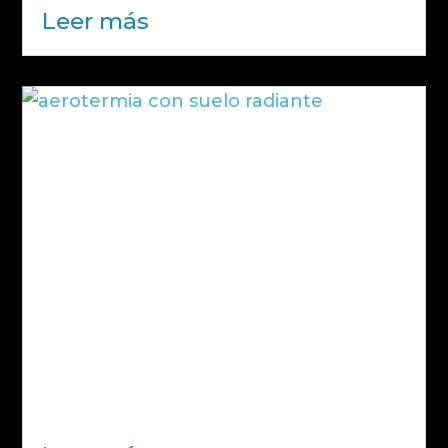
Leer más
Aerotermia con suelo radiante:
eficiencia y confort en la climatización
de tu vivienda
La combinación de aerotermia con
suelo radiante se ha convertido en
una de las soluciones más completas
y eficientes para climatizar una
vivienda. No es casualidad. Cuando
ambos sistemas trabajan juntos,
permiten obtener un confort térmico
muy estable, un consumo...