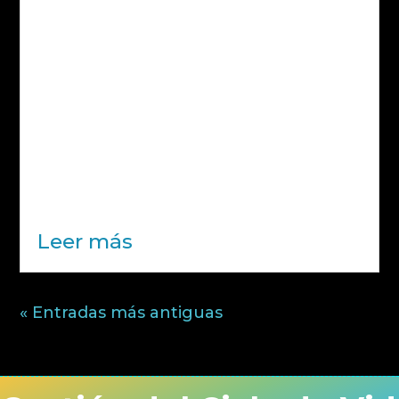
empresa puede ahorrar
La energía solar se ha consolidado
como una de las principales
soluciones para optimizar el consumo
energético en entornos
empresariales. Sin embargo, su
rentabilidad no depende únicamente
de la instalación en sí, sino del encaje
real entre la generación energética y...
Leer más
« Entradas más antiguas