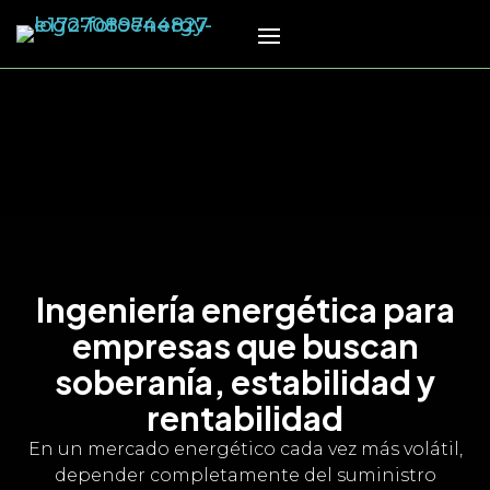
Arquitectura energética
integrada: diseñar
Ingeniería energética para
independencia con criterio
empresas que buscan
técnico
soberanía, estabilidad y
El verdadero problema no suele ser la
rentabilidad
tecnología.
En un mercado energético cada vez más volátil,
Es la falta de coherencia entre sistemas.
depender completamente del suministro