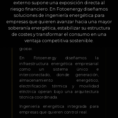
externo supone una exposición directa al
riesgo financiero. En Fotoenergy diseñamos
soluciones de ingeniería energética para
Muchas empresas incorporan
soluciones energéticas aisladas que no
empresas que quieren avanzar hacia una mayor
están dimensionadas bajo una
soberanía energética, estabilizar su estructura
estrategia común. El resultado:
de costes y transformar el consumo en una
infraestructuras que no dialogan entre
ventaja competitiva sostenible.
sí y que no optimizan el rendimiento
global.
En Fotoenergy diseñamos la
infraestructura energética empresarial
como un sistema único e
interconectado, donde generación,
almacenamiento energético,
electrificación térmica y movilidad
eléctrica operan bajo una arquitectura
técnica coordinada.
Ingeniería energética integrada para
empresas que quieren control real.