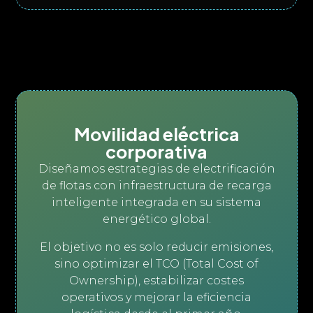
Movilidad eléctrica
corporativa
Diseñamos estrategias de electrificación
de flotas con infraestructura de recarga
inteligente integrada en su sistema
energético global.
El objetivo no es solo reducir emisiones,
sino optimizar el TCO (Total Cost of
Ownership), estabilizar costes
operativos y mejorar la eficiencia