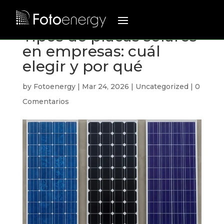
Tipos de placas solares
en empresas: cuál
elegir y por qué
by
Fotoenergy
|
Mar 24, 2026
|
Uncategorized
|
0
Comentarios